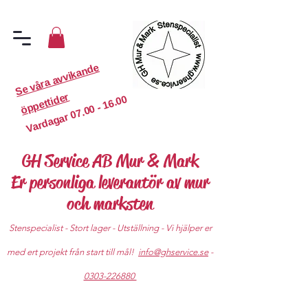
S
e
v
år
a
a
v
vi
k
a
n
d
e
ö
p
p
etti
d
er
07.00 - 16.00
Vardagar
GH Service AB Mur & Mark
Er personliga leverantör av mur
och marksten
Stenspecialist - Stort lager - Utställning - Vi hjälper er
med ert projekt från start till mål!
info@ghservice.se
-
0303-226880