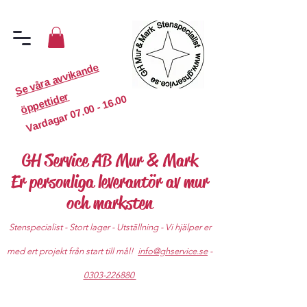
S
e
v
år
a
a
v
vi
k
a
n
d
e
ö
p
p
etti
d
er
07.00 - 16.00
Vardagar
GH Service AB Mur & Mark
Er personliga leverantör av mur
och marksten
Stenspecialist - Stort lager - Utställning - Vi hjälper er
med ert projekt från start till mål!
info@ghservice.se
-
0303-226880