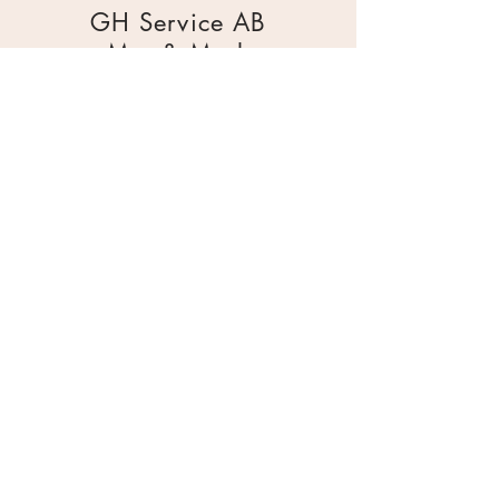
GH Service AB
Mur & Mark
Traktorgatan 2
44240 Kungälv
0303 226880
info@ghservice.se
Dokument
Miljöcertifiering
Köpvillkor
Säkerhetsdatablad
Sekretesspolicy
Miljöpolicy