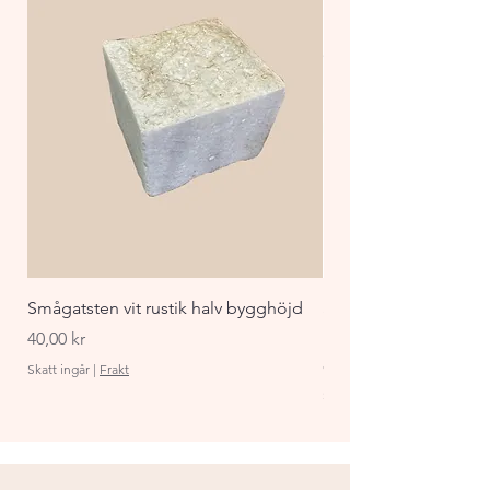
Smågatsten vit rustik halv bygghöjd
Staket Funkis 1000x
påbyggnadspaket ant
Pris
40,00 kr
Pris
870,00 kr
Skatt ingår
|
Frakt
Skatt ingår