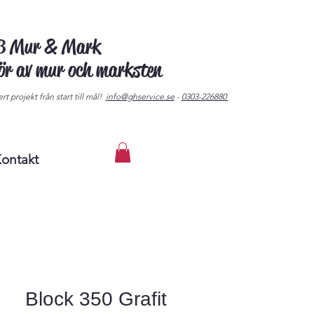
AB Mur & Mark
tör av mur och marksten
rt projekt från start till mål!
info@ghservice.se
-
0303-226880
ontakt
Block 350 Grafit