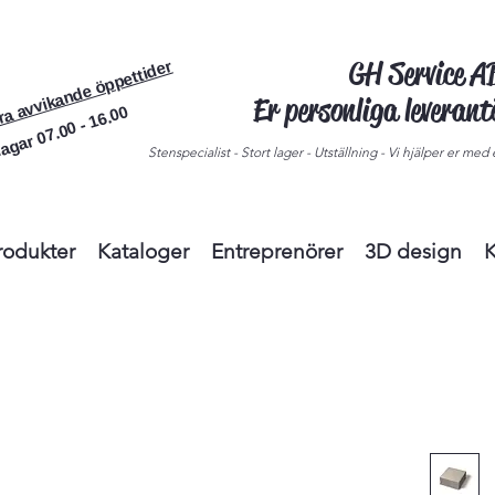
GH Service 
ra avvikande öppettider
Er personliga leveran
agar 07.00 - 16.00
Stenspecialist - Stort lager - Utställning - Vi hjälper er med e
rodukter
Kataloger
Entreprenörer
3D design
K