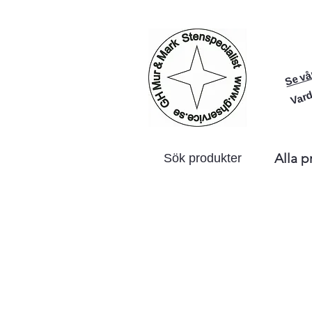
Se vå
Vard
Alla p
Sök produkter