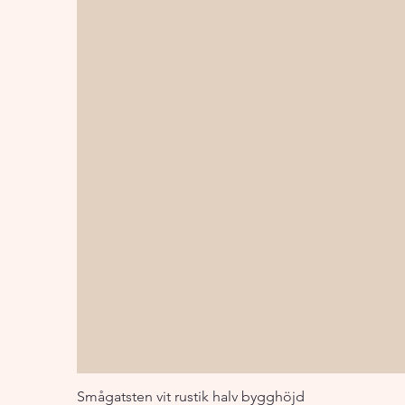
Smågatsten vit rustik halv bygghöjd