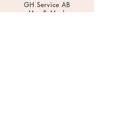
GH Service AB
Mur & Mark
Traktorgatan 2
44240 Kungälv
0303 226880
info@ghservice.se
Dokument
Miljöcertifiering
Köpvillkor
Säkerhetsdatablad
Sekretesspolicy
Miljöpolicy
Inköpsrutin