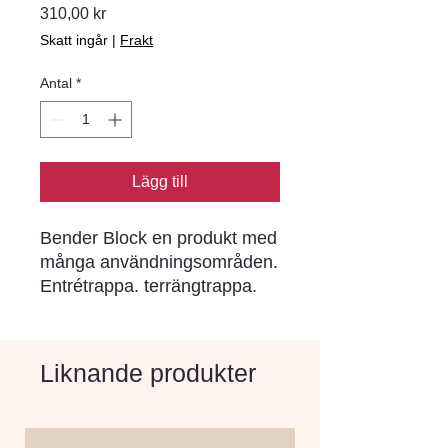
Pris
310,00 kr
Skatt ingår
|
Frakt
Antal
*
Lägg till
Bender Block en produkt med 
många användningsområden. 
Entrétrappa. terrängtrappa. 
kantstöd. planteringslåda eller 
mur. Bender Block finns i flera 
raka dimensioner. alla 
Liknande produkter
modulanpassade till våra 
plattor i 350- och 700-serierna 
samt till de flesta av våra 