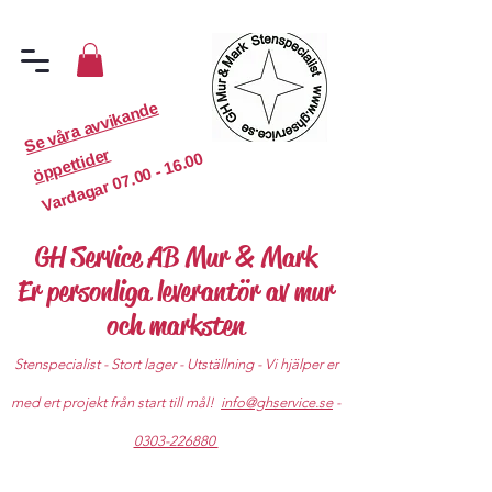
S
e
v
år
a
a
v
vi
k
a
n
d
e
ö
p
p
etti
d
er
07.00 - 16.00
Vardagar
GH Service AB Mur & Mark
Er personliga leverantör av mur
och marksten
Stenspecialist - Stort lager - Utställning - Vi hjälper er
med ert projekt från start till mål!
info@ghservice.se
-
0303-226880