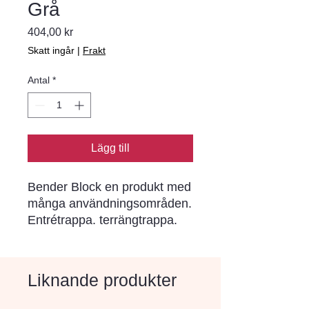
Grå
Pris
404,00 kr
Skatt ingår
|
Frakt
Antal
*
Lägg till
Bender Block en produkt med 
många användningsområden. 
Entrétrappa. terrängtrappa. 
kantstöd. planteringslåda eller 
mur. Bender Block finns i flera 
raka dimensioner. alla 
Liknande produkter
modulanpassade till våra 
plattor i 350- och 700-serierna 