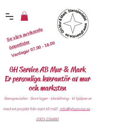
S
e
v
år
a
a
v
vi
k
a
n
d
e
ö
p
p
etti
d
er
07.00 - 16.00
Vardagar
GH Service AB Mur & Mark
Er personliga leverantör av mur
och marksten
Stenspecialist - Stort lager - Utställning - Vi hjälper er
med ert projekt från start till mål!
info@ghservice.se
-
0303-226880