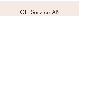
GH Service AB
Mur & Mark
Traktorgatan 2
44240 Kungälv
0303 226880
info@ghservice.se
Dokument
Miljöcertifiering
Köpvillkor
Säkerhetsdatablad
Sekretesspolicy