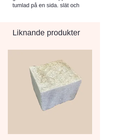
tumlad på en sida. slät och 
tumlad på den andra. Till 
murstenen används 
låspluggar som gör det möjligt 
Liknande produkter
att bygga såväl lutande som 
lodräta stödmurar. med eller 
utan geonät. Kan även 
byggas fristående i höjder 
upp till 60 cm. eller som en 
portstolpe med Boston 
hörnsten eller Boston 
slutsten. Bender Boston antik 
skapar otaliga möjligheter 
som inbjuder till att uppnå en 
murlösning anpassad efter 
just din trädgårdskaraktär.