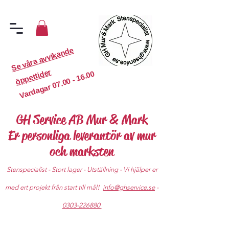
S
e
v
år
a
a
v
vi
k
a
n
d
e
ö
p
p
etti
d
er
07.00 - 16.00
Vardagar
GH Service AB Mur & Mark
Er personliga leverantör av mur
och marksten
Stenspecialist - Stort lager - Utställning - Vi hjälper er
med ert projekt från start till mål!
info@ghservice.se
-
0303-226880