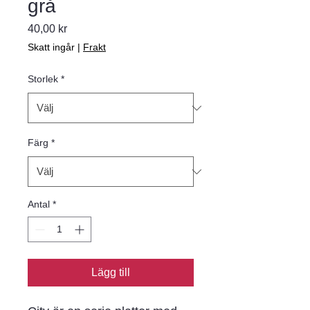
grå
Pris
40,00 kr
Skatt ingår
|
Frakt
Storlek
*
Färg
*
Antal
*
Lägg till