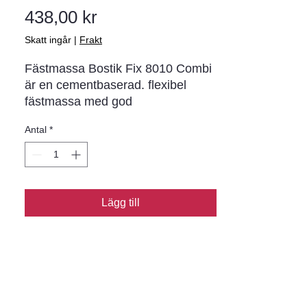
Pris
438,00 kr
Skatt ingår
|
Frakt
Fästmassa Bostik Fix 8010 Combi 
är en cementbaserad. flexibel 
fästmassa med god 
vidhäftningsförmåga för montering 
Antal
*
av keramiska material på fasta 
underlag. där risken för spänningar 
är större. Godkänd för keramiska 
våtrumskonstruktioner enligt BBV:s 
branschregler 07:1 i kombination 
Lägg till
med Bostik Tätskiktssystem.