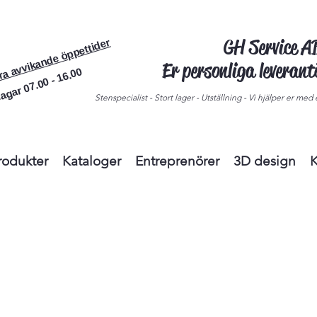
GH Service 
ra avvikande öppettider
Er personliga leveran
agar 07.00 - 16.00
Stenspecialist - Stort lager - Utställning - Vi hjälper er med e
rodukter
Kataloger
Entreprenörer
3D design
K