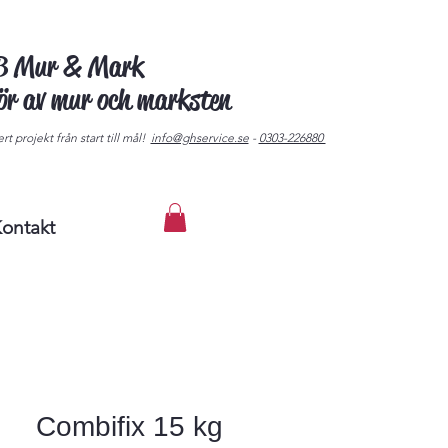
AB Mur & Mark
tör av mur och marksten
rt projekt från start till mål!
info@ghservice.se
-
0303-226880
ontakt
Combifix 15 kg