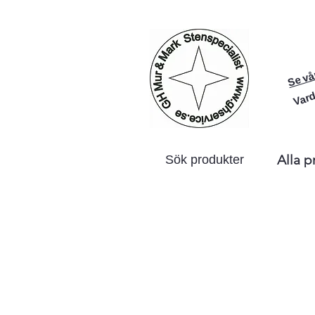
Se vå
Vard
Alla p
Sök produkter