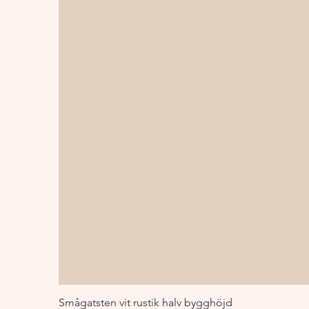
Smågatsten vit rustik halv bygghöjd