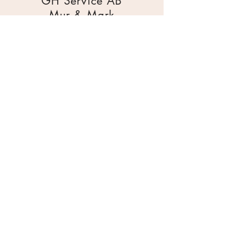
GH Service AB
Mur & Mark
Traktorgatan 2
44240 Kungälv
0303 226880
info@ghservice.se
Dokument
Miljöcertifiering
Köpvillkor
Säkerhetsdatablad
Sekretesspolicy
Miljöpolicy
Inköpsrutin