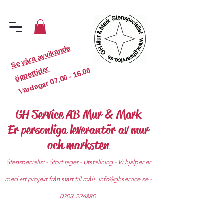
S
e
v
år
a
a
v
vi
k
a
n
d
e
ö
p
p
etti
d
er
07.00 - 16.00
Vardagar
GH Service AB Mur & Mark
Er personliga leverantör av mur
och marksten
Stenspecialist - Stort lager - Utställning - Vi hjälper er
med ert projekt från start till mål!
info@ghservice.se
-
0303-226880