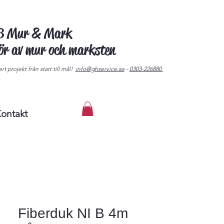
AB Mur & Mark
tör av mur och marksten
rt projekt från start till mål!
info@ghservice.se
-
0303-226880
ontakt
Fiberduk NI B 4m