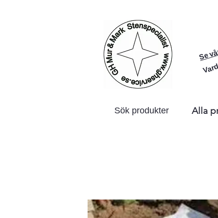
Se vå
Vard
Alla p
Sök produkter