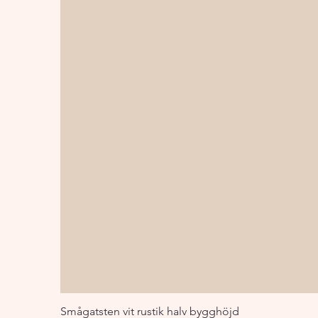
Smågatsten vit rustik halv bygghöjd