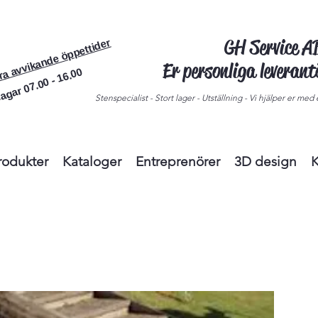
GH Service 
ra avvikande öppettider
Er personliga leveran
agar 07.00 - 16.00
Stenspecialist - Stort lager - Utställning - Vi hjälper er med e
rodukter
Kataloger
Entreprenörer
3D design
K