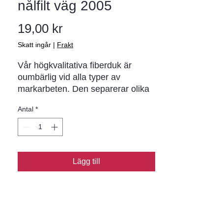
nålfilt väg 2005
Pris
19,00 kr
Skatt ingår
|
Frakt
Vår högkvalitativa fiberduk är 
oumbärlig vid alla typer av 
markarbeten. Den separerar olika 
material. förhindrar erosion och 
Antal
*
förbättrar dräneringen.
Lägg till