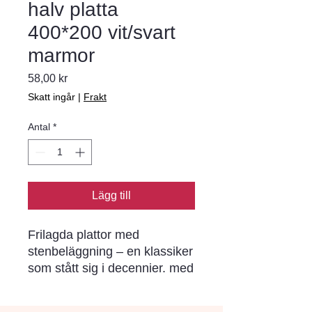
halv platta
400*200 vit/svart
marmor
Pris
58,00 kr
Skatt ingår
|
Frakt
Antal
*
Lägg till
Frilagda plattor med 
stenbeläggning – en klassiker 
som stått sig i decennier. med 
en rad ytbeläggningar och 
storlekar att välja på. 