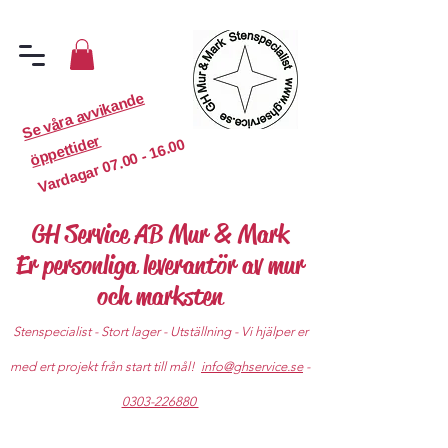
S
e
v
år
a
a
v
vi
k
a
n
d
e
ö
p
p
etti
d
er
07.00 - 16.00
Vardagar
GH Service AB Mur & Mark
Er personliga leverantör av mur
och marksten
Stenspecialist - Stort lager - Utställning - Vi hjälper er
med ert projekt från start till mål!
info@ghservice.se
-
0303-226880