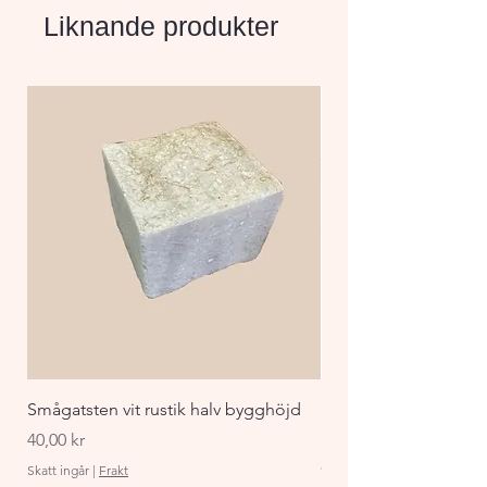
Plattorna ger en stabil och 
Liknande produkter
harmonisk beläggning som 
blir allt vackrare med åren.
Smågatsten vit rustik halv bygghöjd
Staket Funkis 1000x
påbyggnadspaket ant
Pris
40,00 kr
Pris
870,00 kr
Skatt ingår
|
Frakt