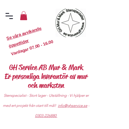
S
e
v
år
a
a
v
vi
k
a
n
d
e
ö
p
p
etti
d
er
07.00 - 16.00
Vardagar
GH Service AB Mur & Mark
Er personliga leverantör av mur
och marksten
Stenspecialist - Stort lager - Utställning - Vi hjälper er
med ert projekt från start till mål!
info@ghservice.se
-
0303-226880