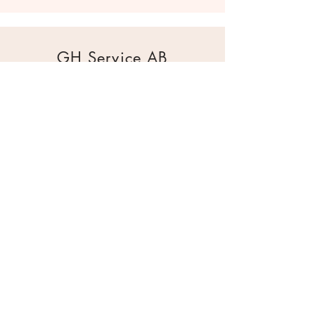
GH Service AB
Mur & Mark
Traktorgatan 2
44240 Kungälv
0303 226880
info@ghservice.se
Dokument
Miljöcertifiering
Köpvillkor
Säkerhetsdatablad