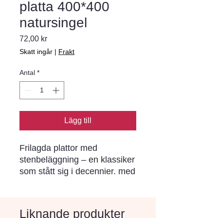
platta 400*400
natursingel
Pris
72,00 kr
Skatt ingår
|
Frakt
Antal
*
Lägg till
Frilagda plattor med 
stenbeläggning – en klassiker 
som stått sig i decennier. med 
en rad ytbeläggningar och 
storlekar att välja på. 
Plattorna ger en stabil och 
Liknande produkter