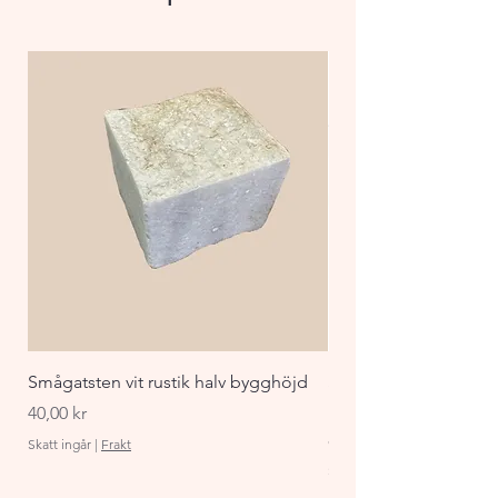
harmonisk beläggning som 
blir allt vackrare med åren.
Smågatsten vit rustik halv bygghöjd
Staket Funkis 1000x
påbyggnadspaket ant
Pris
40,00 kr
Pris
870,00 kr
Skatt ingår
|
Frakt
Skatt ingår