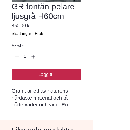
GR fontän pelare
ljusgrå H60cm
Pris
850,00 kr
Skatt ingår
|
Frakt
Antal
*
Lägg till
Granit är ett av naturens
hårdaste material och tål
både väder och vind. En
investering i granit är en
investering i en vacker och
hållbar utomhusmiljö.