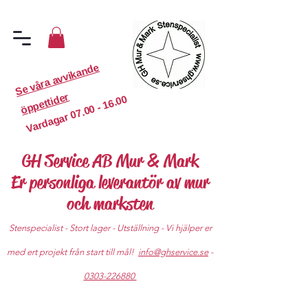
S
e
v
år
a
a
v
vi
k
a
n
d
e
ö
p
p
etti
d
er
07.00 - 16.00
Vardagar
GH Service AB Mur & Mark
Er personliga leverantör av mur
och marksten
Stenspecialist - Stort lager - Utställning - Vi hjälper er
med ert projekt från start till mål!
info@ghservice.se
-
0303-226880