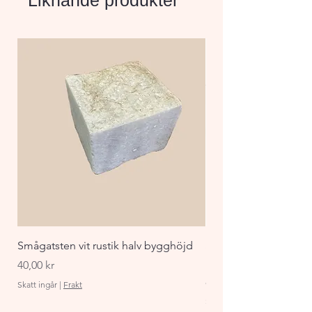
Liknande produkter
Smågatsten vit rustik halv bygghöjd
Staket Funkis 1000x
påbyggnadspaket ant
Pris
40,00 kr
Pris
870,00 kr
Skatt ingår
|
Frakt
Skatt ingår