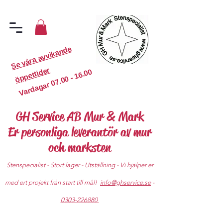
S
e
v
år
a
a
v
vi
k
a
n
d
e
ö
p
p
etti
d
er
07.00 - 16.00
Vardagar
GH Service AB Mur & Mark
Er personliga leverantör av mur
och marksten
Stenspecialist - Stort lager - Utställning - Vi hjälper er
med ert projekt från start till mål!
info@ghservice.se
-
0303-226880