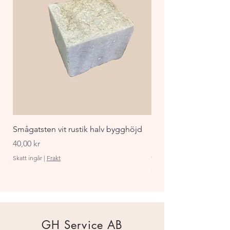
Smågatsten vit rustik halv bygghöjd
Staket Funkis 1000x
påbyggnadspaket ant
Pris
40,00 kr
Pris
870,00 kr
Skatt ingår
|
Frakt
Skatt ingår
GH Service AB