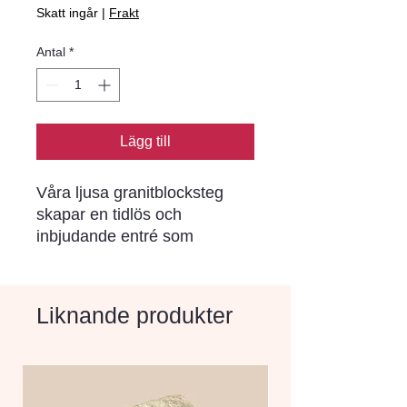
Skatt ingår
|
Frakt
Antal
*
Lägg till
Våra ljusa granitblocksteg 
skapar en tidlös och 
inbjudande entré som 
imponerar på alla besökare. 
Den naturliga skönheten hos 
graniten ger en lyxig känsla 
Liknande produkter
och höjer värdet på din 
fastighet.