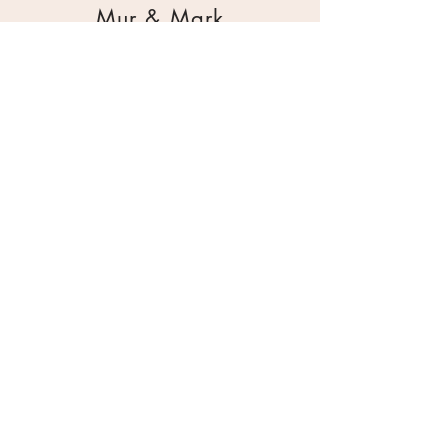
Mur & Mark
Traktorgatan 2
44240 Kungälv
0303 226880
info@ghservice.se
Dokument
Miljöcertifiering
Köpvillkor
Säkerhetsdatablad
Sekretesspolicy
Miljöpolicy
Inköpsrutin