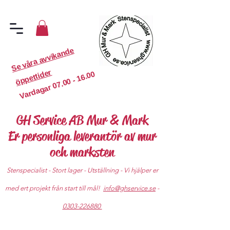
S
e
v
år
a
a
v
vi
k
a
n
d
e
ö
p
p
etti
d
er
07.00 - 16.00
Vardagar
GH Service AB Mur & Mark
Er personliga leverantör av mur
och marksten
Stenspecialist - Stort lager - Utställning - Vi hjälper er
med ert projekt från start till mål!
info@ghservice.se
-
0303-226880