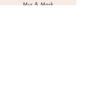
Mur & Mark
Traktorgatan 2
44240 Kungälv
0303 226880
info@ghservice.se
Dokument
Miljöcertifiering
Köpvillkor
Säkerhetsdatablad
Sekretesspolicy
Miljöpolicy
Inköpsrutin