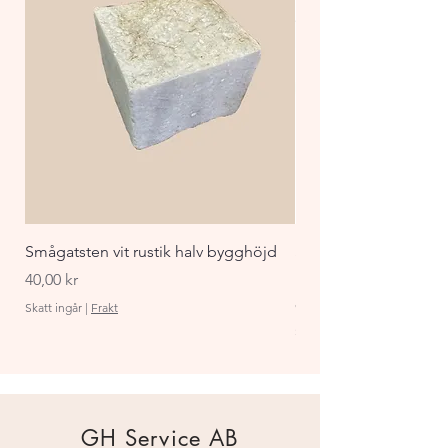
Smågatsten vit rustik halv bygghöjd
Staket Funkis 1000x
påbyggnadspaket ant
Pris
40,00 kr
Pris
870,00 kr
Skatt ingår
|
Frakt
Skatt ingår
GH Service AB