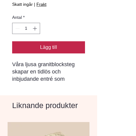
Skatt ingår
|
Frakt
Antal
*
Lägg till
Våra ljusa granitblocksteg 
skapar en tidlös och 
inbjudande entré som 
imponerar på alla besökare. 
Den naturliga skönheten hos 
graniten ger en lyxig känsla 
Liknande produkter
och höjer värdet på din 
fastighet.