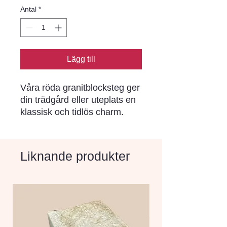
Antal
*
Lägg till
Våra röda granitblocksteg ger 
din trädgård eller uteplats en 
klassisk och tidlös charm. 
Den röda färgen skapar en 
varm och inbjudande 
atmosfär.
Liknande produkter