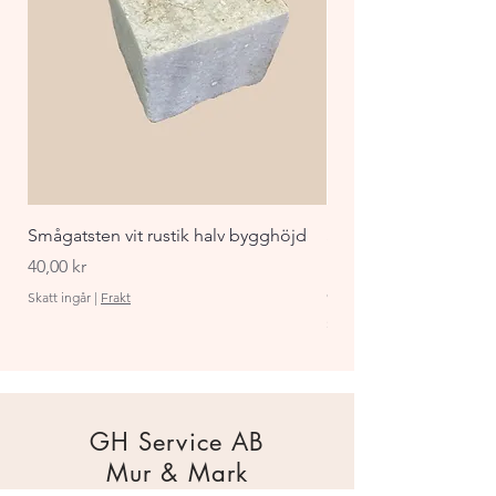
Smågatsten vit rustik halv bygghöjd
Staket Funkis 1000x
påbyggnadspaket ant
Pris
40,00 kr
Pris
870,00 kr
Skatt ingår
|
Frakt
Skatt ingår
GH Service AB
Mur & Mark