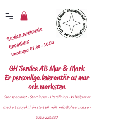
S
e
v
år
a
a
v
vi
k
a
n
d
e
ö
p
p
etti
d
er
07.00 - 16.00
Vardagar
GH Service AB Mur & Mark
Er personliga leverantör av mur
och marksten
Stenspecialist - Stort lager - Utställning - Vi hjälper er
med ert projekt från start till mål!
info@ghservice.se
-
0303-226880