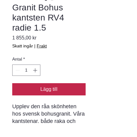
Granit Bohus
kantsten RV4
radie 1.5
Pris
1 855,00 kr
Skatt ingår
|
Frakt
Antal
*
Lägg till
Upplev den råa skönheten 
hos svensk bohusgranit. Våra 
kantstenar. både raka och 
radierade. är huggna ur 
berggrunden och ger en unik 