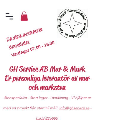
S
e
v
år
a
a
v
vi
k
a
n
d
e
ö
p
p
etti
d
er
07.00 - 16.00
Vardagar
GH Service AB Mur & Mark
Er personliga leverantör av mur
och marksten
Stenspecialist - Stort lager - Utställning - Vi hjälper er
med ert projekt från start till mål!
info@ghservice.se
-
0303-226880