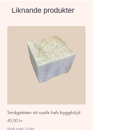
och tidlös charm till din 
Liknande produkter
trädgård eller uteplats.
Smågatsten vit rustik halv bygghöjd
Staket Funkis 1000x
påbyggnadspaket ant
Pris
40,00 kr
Pris
870,00 kr
Skatt ingår
|
Frakt