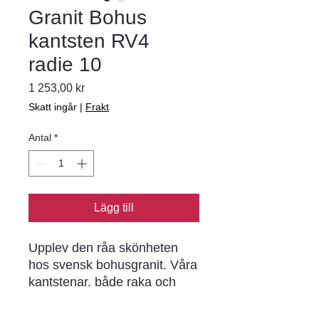
Granit Bohus
kantsten RV4
radie 10
Pris
1 253,00 kr
Skatt ingår
|
Frakt
Antal
*
Lägg till
Upplev den råa skönheten 
hos svensk bohusgranit. Våra 
kantstenar. både raka och 
radierade. är huggna ur 
berggrunden och ger en unik 