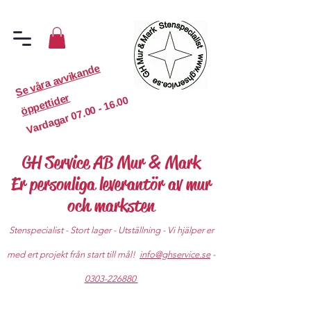
S
e
v
år
a
a
v
vi
k
a
n
d
e
ö
p
p
etti
d
er
07.00 - 16.00
Vardagar
GH Service AB Mur & Mark
Er personliga leverantör av mur
och marksten
Stenspecialist - Stort lager - Utställning - Vi hjälper er
med ert projekt från start till mål!
info@ghservice.se
-
0303-226880