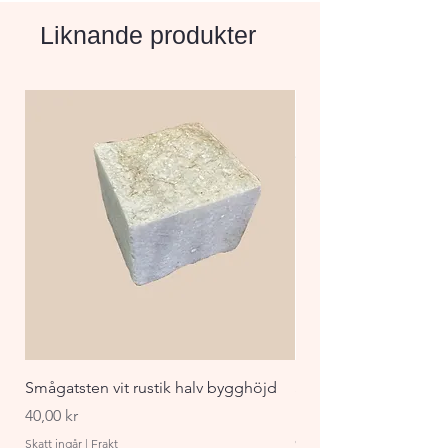
och tidlös charm till din 
Liknande produkter
trädgård eller uteplats.
Smågatsten vit rustik halv bygghöjd
Staket Funkis 1000x
påbyggnadspaket ant
Pris
40,00 kr
Pris
870,00 kr
Skatt ingår
|
Frakt