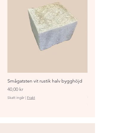
Smågatsten vit rustik halv bygghöjd
Staket Funkis 1000x
påbyggnadspaket ant
Pris
40,00 kr
Pris
870,00 kr
Skatt ingår
|
Frakt
Skatt ingår