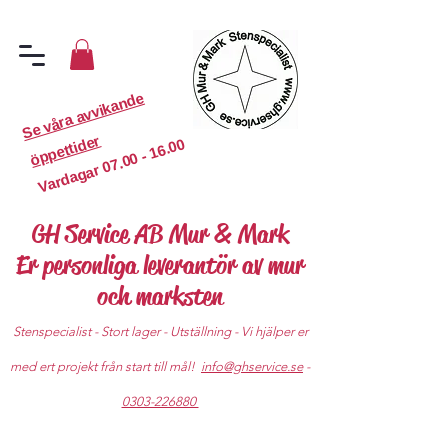
S
e
v
år
a
a
v
vi
k
a
n
d
e
ö
p
p
etti
d
er
07.00 - 16.00
Vardagar
GH Service AB Mur & Mark
Er personliga leverantör av mur
och marksten
Stenspecialist - Stort lager - Utställning - Vi hjälper er
med ert projekt från start till mål!
info@ghservice.se
-
0303-226880