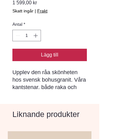
Pris
1 599,00 kr
Skatt ingår
|
Frakt
Antal
*
Lägg till
Upplev den råa skönheten 
hos svensk bohusgranit. Våra 
kantstenar. både raka och 
radierade. är huggna ur 
berggrunden och ger en unik 
och tidlös charm till din 
Liknande produkter
trädgård eller uteplats.