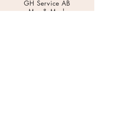
GH Service AB
Mur & Mark
Traktorgatan 2
44240 Kungälv
0303 226880
info@ghservice.se
Dokument
Miljöcertifiering
Köpvillkor
Säkerhetsdatablad
Sekretesspolicy
Miljöpolicy
Inköpsrutin