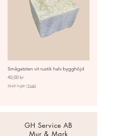
Smågatsten vit rustik halv bygghöjd
Staket Funkis 1000x
påbyggnadspaket ant
Pris
40,00 kr
Pris
870,00 kr
Skatt ingår
|
Frakt
Skatt ingår
GH Service AB
Mur & Mark