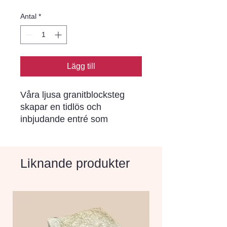
Antal
*
Lägg till
Våra ljusa granitblocksteg 
skapar en tidlös och 
inbjudande entré som 
imponerar på alla besökare. 
Den naturliga skönheten hos 
graniten ger en lyxig känsla 
Liknande produkter
och höjer värdet på din 
fastighet.