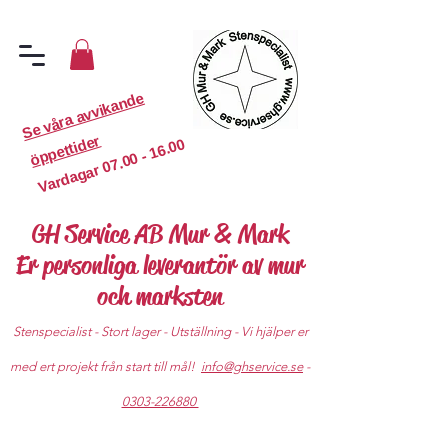
S
e
v
år
a
a
v
vi
k
a
n
d
e
ö
p
p
etti
d
er
07.00 - 16.00
Vardagar
GH Service AB Mur & Mark
Er personliga leverantör av mur
och marksten
Stenspecialist - Stort lager - Utställning - Vi hjälper er
med ert projekt från start till mål!
info@ghservice.se
-
0303-226880