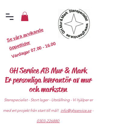
S
e
v
år
a
a
v
vi
k
a
n
d
e
ö
p
p
etti
d
er
07.00 - 16.00
Vardagar
GH Service AB Mur & Mark
Er personliga leverantör av mur
och marksten
Stenspecialist - Stort lager - Utställning - Vi hjälper er
med ert projekt från start till mål!
info@ghservice.se
-
0303-226880