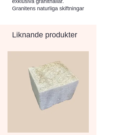
exklusiva granithällar. 
Granitens naturliga skiftningar 
och mönster ger varje häll en 
unik karaktär.
Liknande produkter