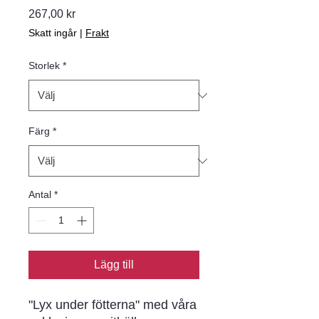
Pris
267,00 kr
Skatt ingår
|
Frakt
Storlek
*
Färg
*
Antal
*
Lägg till
"Lyx under fötterna" med våra 