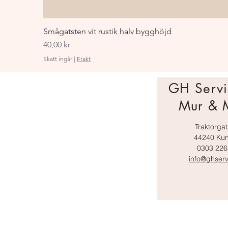
Smågatsten vit rustik halv bygghöjd
Pris
40,00 kr
Skatt ingår
|
Frakt
GH Servi
Mur & 
Traktorga
44240 Kun
0303 22
info@ghserv