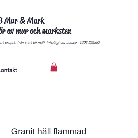
AB Mur & Mark
tör av mur och marksten
rt projekt från start till mål!
info@ghservice.se
-
0303-226880
ontakt
Granit häll flammad