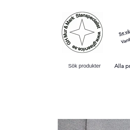
Se vå
Vard
Alla p
Sök produkter