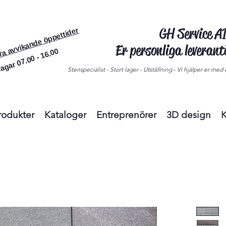
GH Service 
ra avvikande öppettider
Er personliga leveran
agar 07.00 - 16.00
Stenspecialist - Stort lager - Utställning - Vi hjälper er med e
rodukter
Kataloger
Entreprenörer
3D design
K