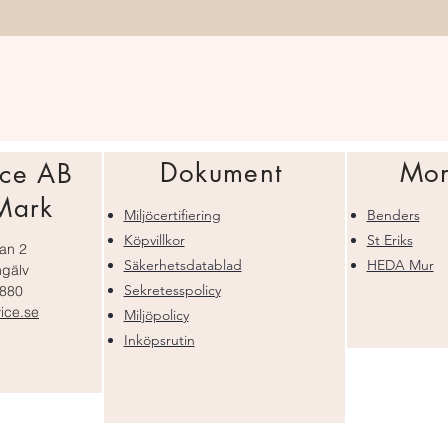
Snabbvisning
Dokument
Mon
ce AB
Mark
Miljöcertifiering
Benders
Köpvillkor
St Eriks
tan 2
Säkerhetsdatablad
HEDA Mur
gälv
Sekretesspolicy
6880
ice.se
Miljöpolicy
Inköpsrutin