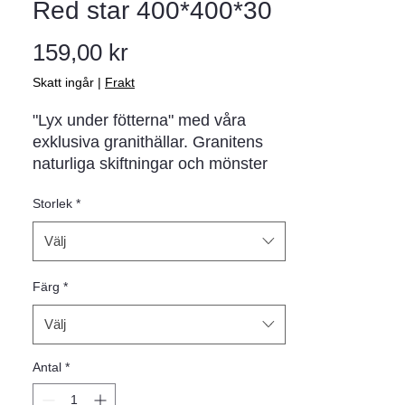
Red star 400*400*30
Pris
159,00 kr
Skatt ingår
|
Frakt
"Lyx under fötterna" med våra 
exklusiva granithällar. Granitens 
naturliga skiftningar och mönster 
ger varje häll en unik karaktär.
Storlek
*
Välj
Färg
*
Välj
Antal
*