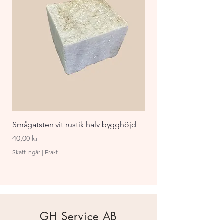
många år framöver.
Smågatsten vit rustik halv bygghöjd
Staket Funkis 1000x
påbyggnadspaket ant
Pris
40,00 kr
Pris
870,00 kr
Skatt ingår
|
Frakt
Skatt ingår
GH Service AB