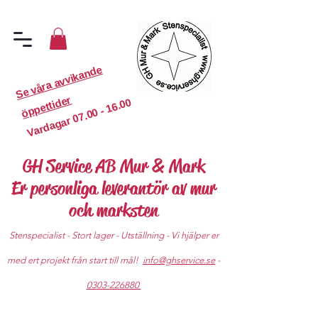
S
e
v
år
a
a
v
vi
k
a
n
d
e
ö
p
p
etti
d
er
07.00 - 16.00
Vardagar
GH Service AB Mur & Mark
Er personliga leverantör av mur
och marksten
Stenspecialist - Stort lager - Utställning - Vi hjälper er
med ert projekt från start till mål!
info@ghservice.se
-
0303-226880