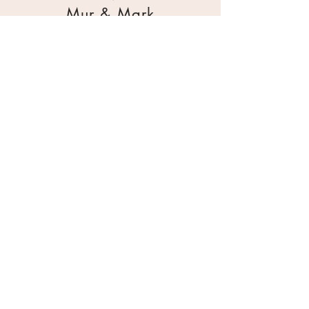
Mur & Mark
Traktorgatan 2
44240 Kungälv
0303 226880
info@ghservice.se
Dokument
Miljöcertifiering
Köpvillkor
Säkerhetsdatablad
Sekretesspolicy
Miljöpolicy
Inköpsrutin