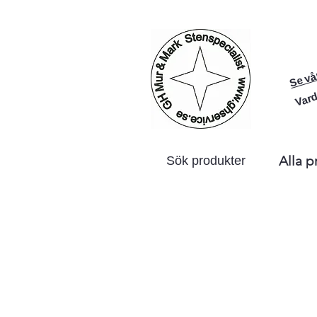
Se vå
Vard
Alla p
Sök produkter