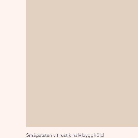
Smågatsten vit rustik halv bygghöjd