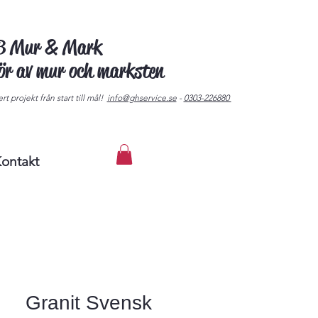
AB Mur & Mark
tör av mur och marksten
rt projekt från start till mål!
info@ghservice.se
-
0303-226880
ontakt
Granit Svensk