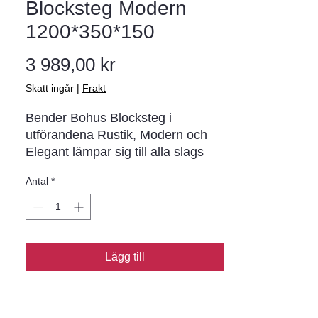
Blocksteg Modern
1200*350*150
Pris
3 989,00 kr
Skatt ingår
|
Frakt
Bender Bohus Blocksteg i
utförandena Rustik, Modern och
Elegant lämpar sig till alla slags
trappor utomhus. De olika
Antal
*
utformningarna ger dig möjligheten
att skapa trappan som passar just
din stil och dina behov.
Lägg till