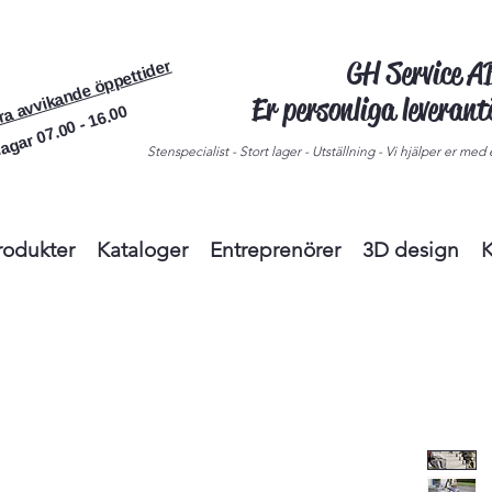
GH Service 
ra avvikande öppettider
Er personliga leveran
agar 07.00 - 16.00
Stenspecialist - Stort lager - Utställning - Vi hjälper er med e
rodukter
Kataloger
Entreprenörer
3D design
K