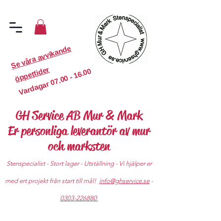
S
e
v
år
a
a
v
vi
k
a
n
d
e
ö
p
p
etti
d
er
07.00 - 16.00
Vardagar
GH Service AB Mur & Mark
Er personliga leverantör av mur
och marksten
Stenspecialist - Stort lager - Utställning - Vi hjälper er
med ert projekt från start till mål!
info@ghservice.se
-
0303-226880