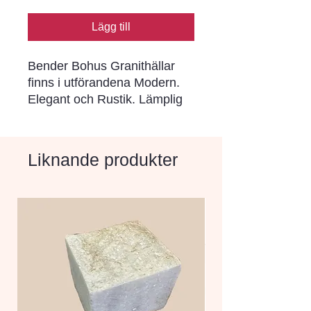
Lägg till
Bender Bohus Granithällar 
finns i utförandena Modern. 
Elegant och Rustik. Lämplig 
för trottoarer. torg. gågator 
samt trädgårdsmiljöer och 
liknande. Granithällar är en 
Liknande produkter
klassisk beläggning som 
skapar tidlösa miljöer. gärna 
tillsammans med Bohus 
smågatsten och andra 
Benders produkter.