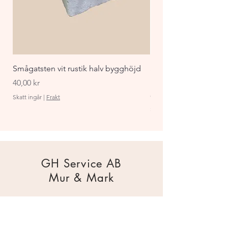
Smågatsten vit rustik halv bygghöjd
Staket Funkis 1000x
påbyggnadspaket ant
Pris
40,00 kr
Pris
870,00 kr
Skatt ingår
|
Frakt
Skatt ingår
GH Service AB
Mur & Mark
Traktorgatan 2
44240 Kungälv
0303 226880