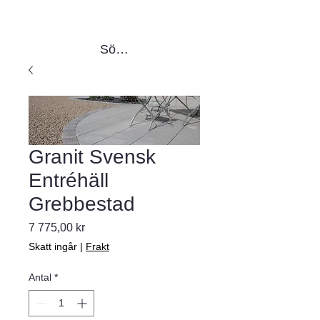
Sök produkter
Granit Svensk
Entréhäll
Grebbestad
Pris
7 775,00 kr
Skatt ingår
|
Frakt
Antal
*