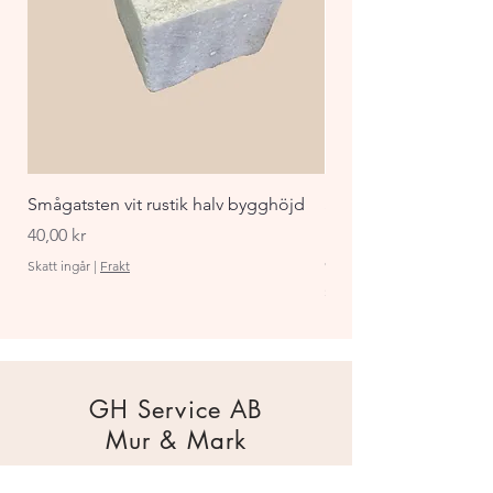
Smågatsten vit rustik halv bygghöjd
Staket Funkis 1000x
påbyggnadspaket ant
Pris
40,00 kr
Pris
870,00 kr
Skatt ingår
|
Frakt
Skatt ingår
GH Service AB
Mur & Mark
Traktorgatan 2