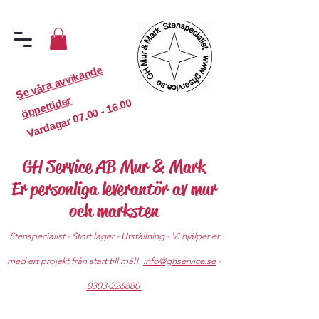
S
e
v
år
a
a
v
vi
k
a
n
d
e
ö
p
p
etti
d
er
07.00 - 16.00
Vardagar
GH Service AB Mur & Mark
Er personliga leverantör av mur
och marksten
Stenspecialist - Stort lager - Utställning - Vi hjälper er
med ert projekt från start till mål!
info@ghservice.se
-
0303-226880