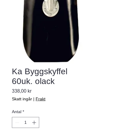
Ka Byggskyffel
60uk. olack
Pris
338,00 kr
Skatt ingår
|
Frakt
Antal
*