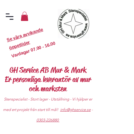
S
e
v
år
a
a
v
vi
k
a
n
d
e
ö
p
p
etti
d
er
07.00 - 16.00
Vardagar
GH Service AB Mur & Mark
Er personliga leverantör av mur
och marksten
Stenspecialist - Stort lager - Utställning - Vi hjälper er
med ert projekt från start till mål!
info@ghservice.se
-
0303-226880