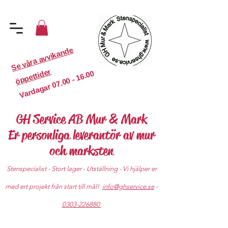
S
e
v
år
a
a
v
vi
k
a
n
d
e
ö
p
p
etti
d
er
07.00 - 16.00
Vardagar
GH Service AB Mur & Mark
Er personliga leverantör av mur
och marksten
Stenspecialist - Stort lager - Utställning - Vi hjälper er
med ert projekt från start till mål!
info@ghservice.se
-
0303-226880