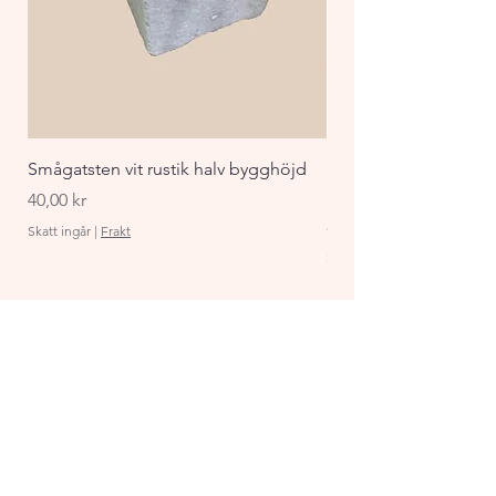
Smågatsten vit rustik halv bygghöjd
Staket Funkis 1000x
påbyggnadspaket ant
Pris
40,00 kr
Pris
870,00 kr
Skatt ingår
|
Frakt
Skatt ingår
GH Service AB
Mur & Mark
Traktorgatan 2
44240 Kungälv