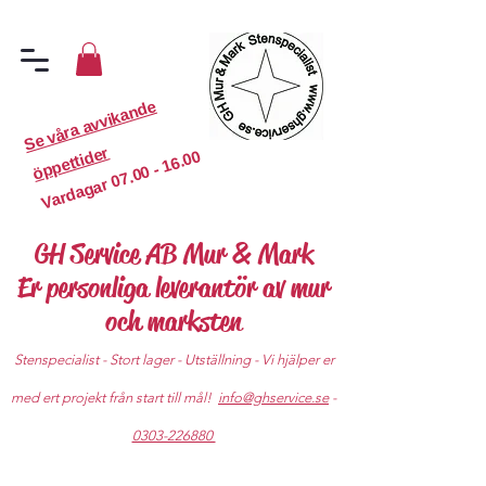
S
e
v
år
a
a
v
vi
k
a
n
d
e
ö
p
p
etti
d
er
07.00 - 16.00
Vardagar
GH Service AB Mur & Mark
Er personliga leverantör av mur
och marksten
Stenspecialist - Stort lager - Utställning - Vi hjälper er
med ert projekt från start till mål!
info@ghservice.se
-
0303-226880