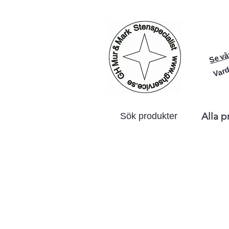
Se vå
Vard
Alla p
Sök produkter