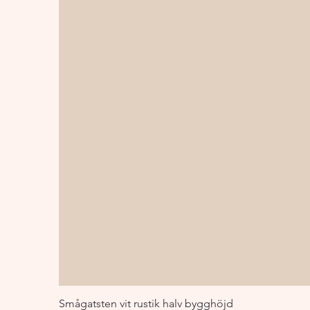
Smågatsten vit rustik halv bygghöjd