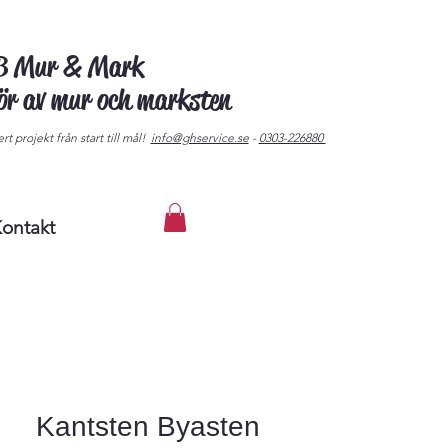
AB Mur & Mark
tör av mur och marksten
rt projekt från start till mål!
info@ghservice.se
-
0303-226880
ontakt
Kantsten Byasten