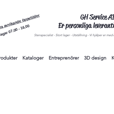
GH Service 
ra avvikande öppettider
Er personliga leveran
agar 07.00 - 16.00
Stenspecialist - Stort lager - Utställning - Vi hjälper er med e
rodukter
Kataloger
Entreprenörer
3D design
K