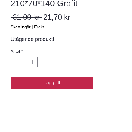
210*70*140 Grafit
Ordinarie pris
Reapris
 31,00 kr 
21,70 kr
Skatt ingår
|
Frakt
Utågende produkt!
Antal
*
Lägg till