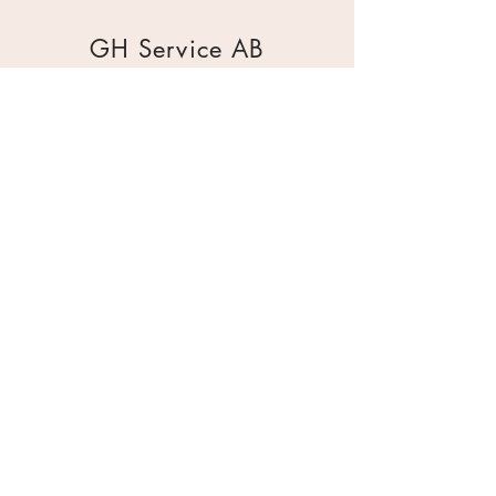
GH Service AB
Mur & Mark
Traktorgatan 2
44240 Kungälv
0303 226880
info@ghservice.se
Dokument
Miljöcertifiering
Köpvillkor
Säkerhetsdatablad
Sekretesspolicy
Miljöpolicy