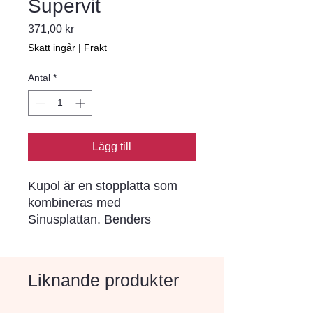
Supervit
Pris
371,00 kr
Skatt ingår
|
Frakt
Antal
*
Lägg till
Kupol är en stopplatta som
kombineras med
Sinusplattan. Benders
sortiment av specialplattor har
alla sin gemensamma
nämnare i stor funktionalitet
Liknande produkter
och utseenden som smälter
väl in i omgivande miljöer.