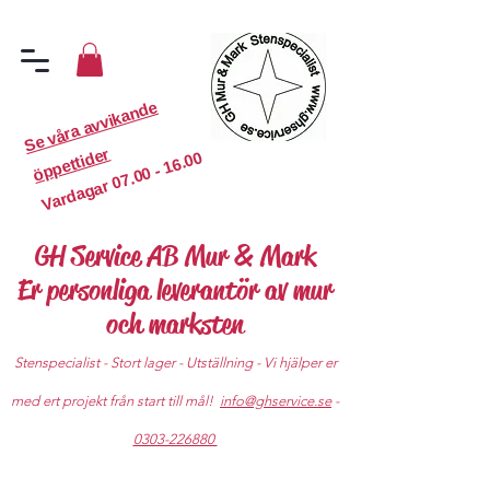
S
e
v
år
a
a
v
vi
k
a
n
d
e
ö
p
p
etti
d
er
07.00 - 16.00
Vardagar
GH Service AB Mur & Mark
Er personliga leverantör av mur
och marksten
Stenspecialist - Stort lager - Utställning - Vi hjälper er
med ert projekt från start till mål!
info@ghservice.se
-
0303-226880