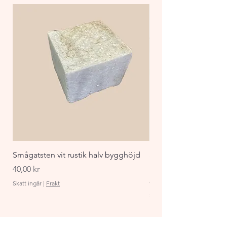
Smågatsten vit rustik halv bygghöjd
Staket Funkis 1000x
påbyggnadspaket ant
Pris
40,00 kr
Pris
870,00 kr
Skatt ingår
|
Frakt
Skatt ingår