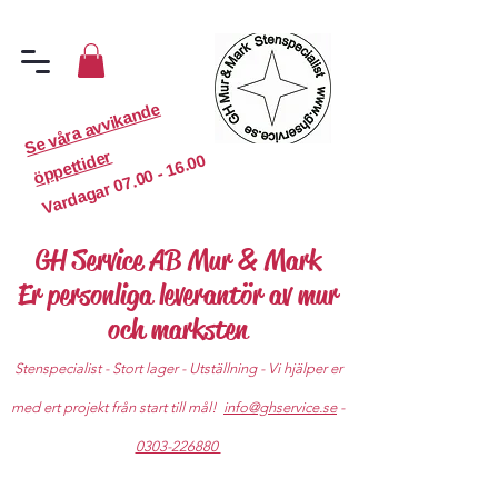
S
e
v
år
a
a
v
vi
k
a
n
d
e
ö
p
p
etti
d
er
07.00 - 16.00
Vardagar
GH Service AB Mur & Mark
Er personliga leverantör av mur
och marksten
Stenspecialist - Stort lager - Utställning - Vi hjälper er
med ert projekt från start till mål!
info@ghservice.se
-
0303-226880