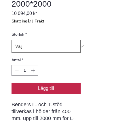
2000*2000
Pris
10 094,00 kr
Skatt ingår
|
Frakt
Storlek
*
Antal
*
Lägg till
Benders L- och T-stöd
tillverkas i höjder från 400
mm. upp till 2000 mm för L-
stöd och 4800 mm för T-stöd.