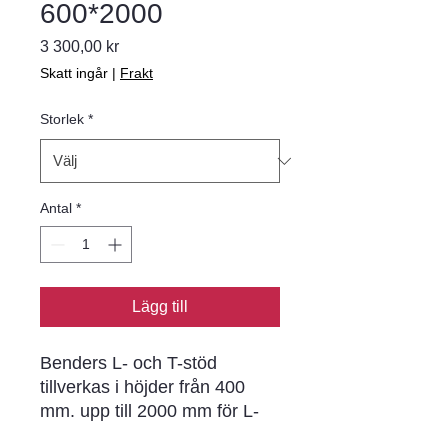
600*2000
Pris
3 300,00 kr
Skatt ingår
|
Frakt
Storlek
*
Antal
*
Lägg till
Benders L- och T-stöd
tillverkas i höjder från 400
mm. upp till 2000 mm för L-
stöd och 4800 mm för T-stöd.