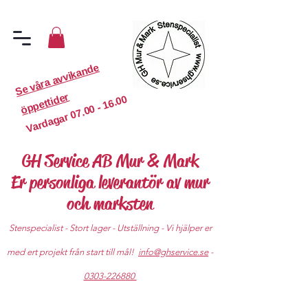
S
e
v
år
a
a
v
vi
k
a
n
d
e
ö
p
p
etti
d
er
07.00 - 16.00
Vardagar
GH Service AB Mur & Mark
Er personliga leverantör av mur
och marksten
Stenspecialist - Stort lager - Utställning - Vi hjälper er
med ert projekt från start till mål!
info@ghservice.se
-
0303-226880