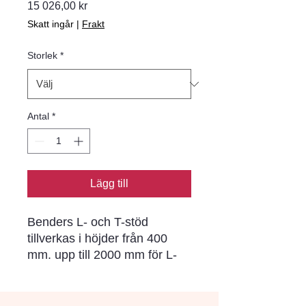
Pris
15 026,00 kr
Skatt ingår
|
Frakt
Storlek
*
Antal
*
Lägg till
Benders L- och T-stöd
tillverkas i höjder från 400
mm. upp till 2000 mm för L-
stöd och 4800 mm för T-stöd.
De har en grå rollad yta i
standardutförande. Från 400