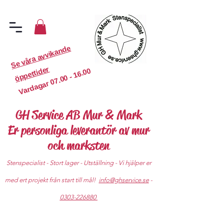
S
e
v
år
a
a
v
vi
k
a
n
d
e
ö
p
p
etti
d
er
07.00 - 16.00
Vardagar
GH Service AB Mur & Mark
Er personliga leverantör av mur
och marksten
Stenspecialist - Stort lager - Utställning - Vi hjälper er
med ert projekt från start till mål!
info@ghservice.se
-
0303-226880