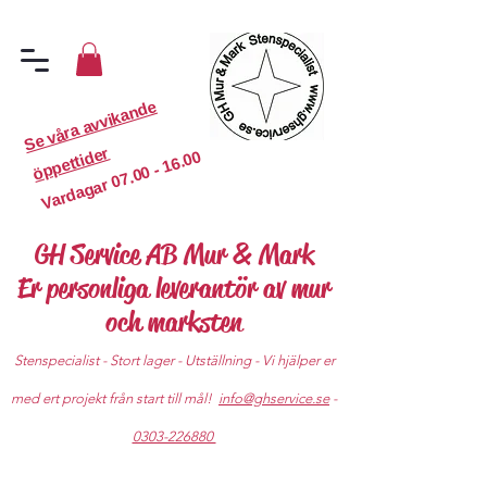
S
e
v
år
a
a
v
vi
k
a
n
d
e
ö
p
p
etti
d
er
07.00 - 16.00
Vardagar
GH Service AB Mur & Mark
Er personliga leverantör av mur
och marksten
Stenspecialist - Stort lager - Utställning - Vi hjälper er
med ert projekt från start till mål!
info@ghservice.se
-
0303-226880