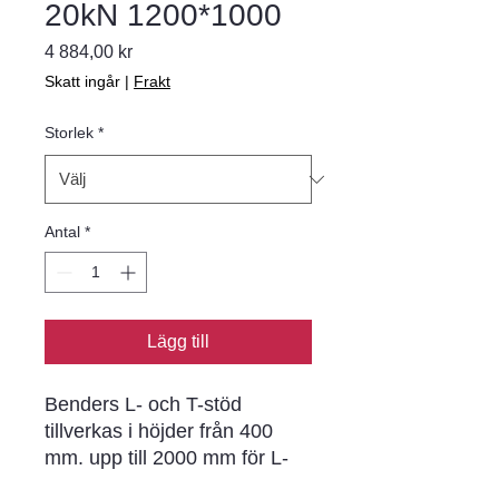
20kN 1200*1000
Pris
4 884,00 kr
Skatt ingår
|
Frakt
Storlek
*
Antal
*
Lägg till
Benders L- och T-stöd
tillverkas i höjder från 400
mm. upp till 2000 mm för L-
stöd och 4800 mm för T-stöd.