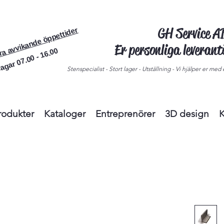
GH Service 
ra avvikande öppettider
Er personliga leveran
agar 07.00 - 16.00
Stenspecialist - Stort lager - Utställning - Vi hjälper er med e
rodukter
Kataloger
Entreprenörer
3D design
K