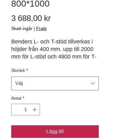
800*1000
Pris
3 688,00 kr
Skatt ingår
|
Frakt
Benders L- och T-stöd tillverkas i
höjder från 400 mm. upp till 2000
mm för L-stöd och 4800 mm för T-
stöd. De har en grå rollad yta i
Storlek
*
standardutförande. Från 400 mm
och upp 3000 mm är
Välj
standardlngden 2000 mm och
högre stöd tillverkas som standard
Antal
*
i längden 2400 mm. stödens
främsta uppgift är att på ett
estetiskt tilltalande sätt ta upp
nivåskillnader i t.ex. en park eller
en trafikmiljö. Samtliga stöd är
Lägg till
utrustade med godkända