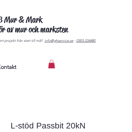
AB Mur & Mark
tör av mur och marksten
rt projekt från start till mål!
info@ghservice.se
-
0303-226880
ontakt
L-stöd Passbit 20kN