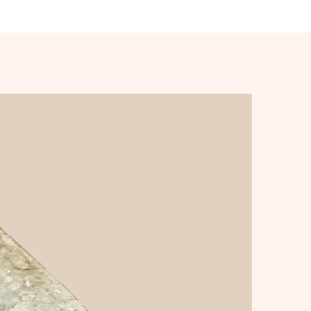
kulankare för säkra. effektiva lyft
samt not och fjäder ffr ett snabbt.
enkelt montage och en stabil
konstruktion. Nu kan vi även
erbjuda våra L-stöd med grafisk
design upp till och med 1400 mm
höga. matrisgjuten yta eller med
en slät yta.