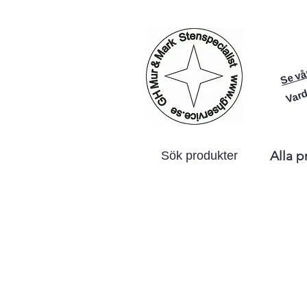
Se vå
Vard
Alla p
Sök produkter