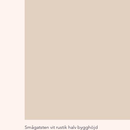
Smågatsten vit rustik halv bygghöjd