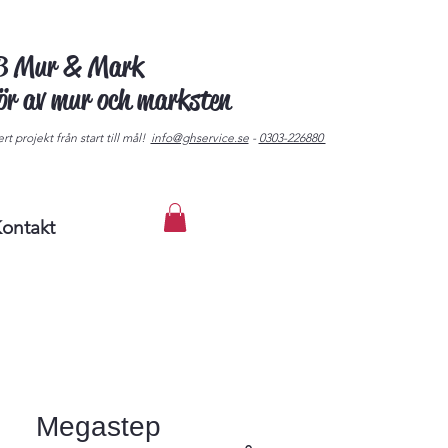
AB Mur & Mark
tör av mur och marksten
rt projekt från start till mål!
info@ghservice.se
-
0303-226880
ontakt
Megastep