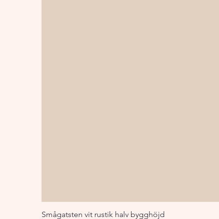
Smågatsten vit rustik halv bygghöjd