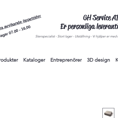
GH Service 
ra avvikande öppettider
Er personliga leveran
agar 07.00 - 16.00
Stenspecialist - Stort lager - Utställning - Vi hjälper er med e
rodukter
Kataloger
Entreprenörer
3D design
K