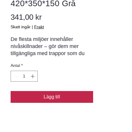
420*350*150 Grå
Pris
341,00 kr
Skatt ingår
|
Frakt
De flesta miljöer innehåller 
nivåskillnader – gör dem mer 
tillgängliga med trappor som du 
anlägger med Megastep. Vackert 
Antal
*
utformade trappor blir ett attraktivt 
inslag i trädgårdsmiljön och byggs 
med fördel tillsammans med 
marksten och mur. Sättsteget är 
klippt och plansteget slätt.
Lägg till