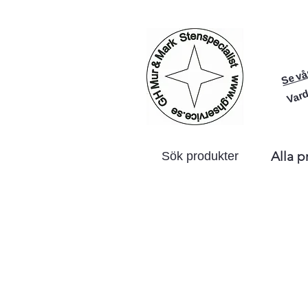
Se vå
Vard
Alla p
Sök produkter