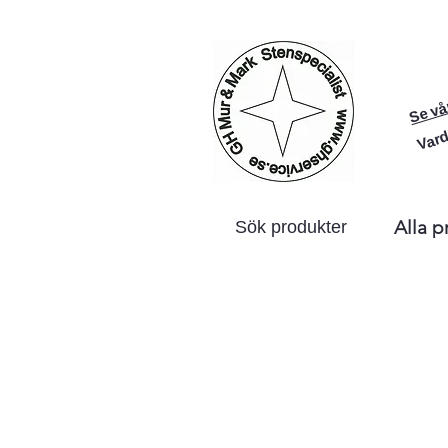
Se vå
Vard
Alla p
Sök produkter