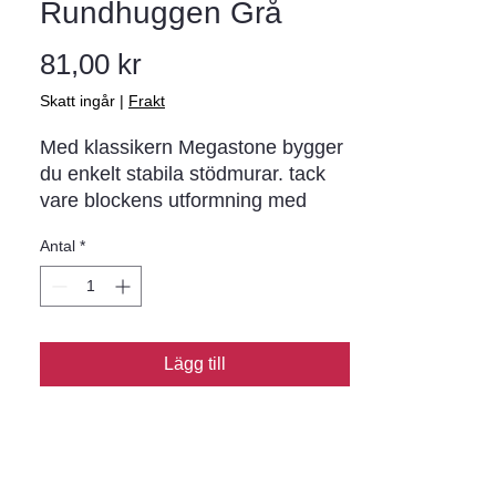
Rundhuggen Grå
Pris
81,00 kr
Skatt ingår
|
Frakt
Med klassikern Megastone bygger 
du enkelt stabila stödmurar. tack 
vare blockens utformning med 
låsklack på baksidan. Megastone 
Antal
*
levereras klippt och klar att lägga 
och du har två olika utföranden att 
välja bland. samt två olika 
tjocklekar.
Lägg till