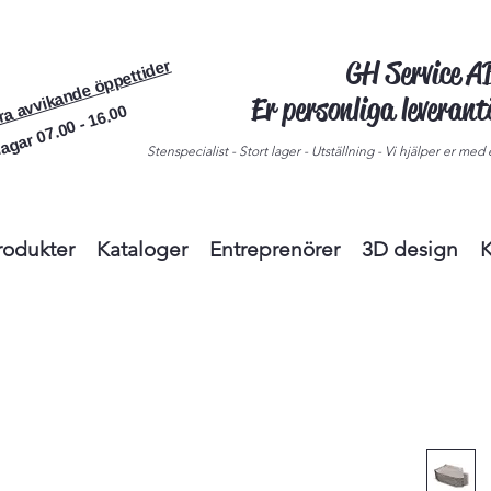
GH Service 
ra avvikande öppettider
Er personliga leveran
agar 07.00 - 16.00
Stenspecialist - Stort lager - Utställning - Vi hjälper er med e
rodukter
Kataloger
Entreprenörer
3D design
K