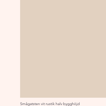
Smågatsten vit rustik halv bygghöjd