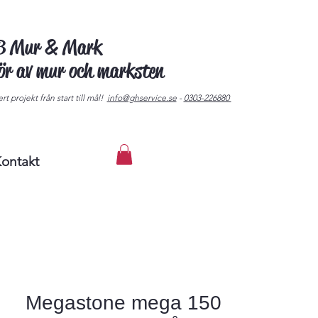
AB Mur & Mark
tör av mur och marksten
rt projekt från start till mål!
info@ghservice.se
-
0303-226880
ontakt
Megastone mega 150