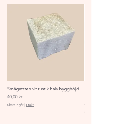
Smågatsten vit rustik halv bygghöjd
Staket Funkis 1000x
påbyggnadspaket ant
Pris
40,00 kr
Pris
870,00 kr
Skatt ingår
|
Frakt
Skatt ingår