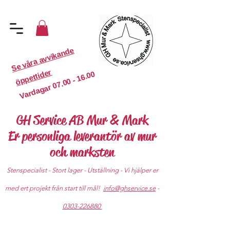
S
e
v
år
a
a
v
vi
k
a
n
d
e
ö
p
p
etti
d
er
07.00 - 16.00
Vardagar
GH Service AB Mur & Mark
Er personliga leverantör av mur
och marksten
Stenspecialist - Stort lager - Utställning - Vi hjälper er
med ert projekt från start till mål!
info@ghservice.se
-
0303-226880