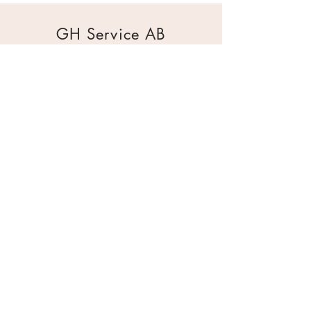
GH Service AB
Mur & Mark
Traktorgatan 2
44240 Kungälv
0303 226880
info@ghservice.se
Dokument
Miljöcertifiering
Köpvillkor
Säkerhetsdatablad
Sekretesspolicy