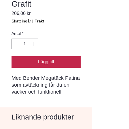
Grafit
Pris
206,00 kr
Skatt ingår
|
Frakt
Antal
*
Lägg till
Med Bender Megatäck Patina 
som avtäckning får du en 
vacker och funktionell 
avslutning på din mur. Med 
sin blästrade ovansida och 
sina klippta långsidor passar 
Liknande produkter
den samtliga murar i 
Megaserien.