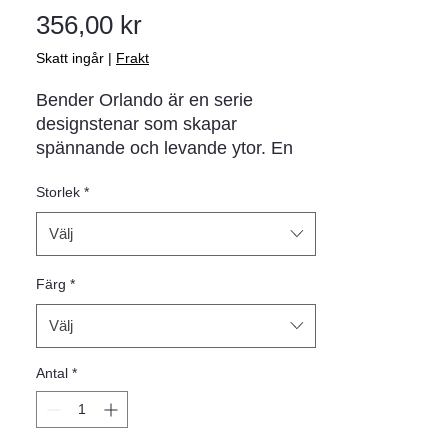
Pris
356,00 kr
Skatt ingår
|
Frakt
Bender Orlando är en serie
designstenar som skapar
spännande och levande ytor. En
marksten med minifas för den
Storlek
*
moderna utemiljön som
garageuppfarten, trädgårdsgången
Välj
eller uteplatsen. Välj mellan 60 och
80 mm tjocklek samt olika färger.
Färg
*
Levereras i helpall med fyra olika
längder på samma pall vilket
Välj
skänker möjligheten att skapa
högst personliga ytor.
Antal
*