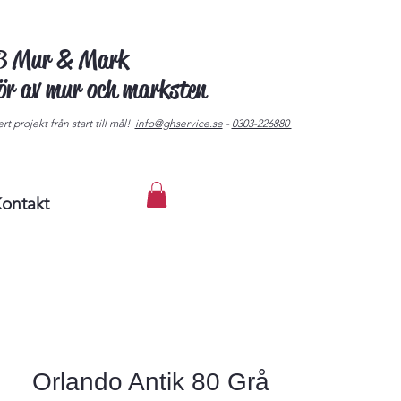
AB Mur & Mark
tör av mur och marksten
rt projekt från start till mål!
info@ghservice.se
-
0303-226880
ontakt
Orlando Antik 80 Grå