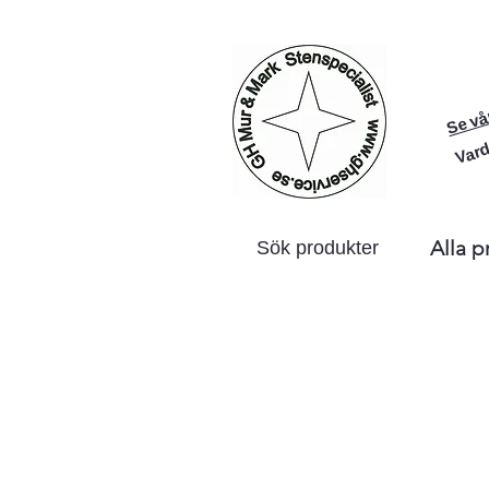
Se vå
Vard
Alla p
Sök produkter