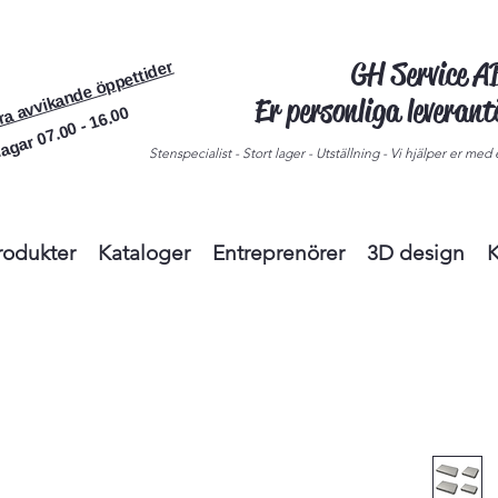
GH Service 
ra avvikande öppettider
Er personliga leveran
agar 07.00 - 16.00
Stenspecialist - Stort lager - Utställning - Vi hjälper er med e
rodukter
Kataloger
Entreprenörer
3D design
K