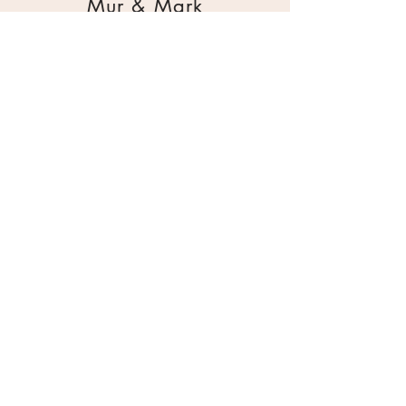
Mur & Mark
Traktorgatan 2
44240 Kungälv
0303 226880
info@ghservice.se
Dokument
Miljöcertifiering
Köpvillkor
Säkerhetsdatablad
Sekretesspolicy
Miljöpolicy
Inköpsrutin