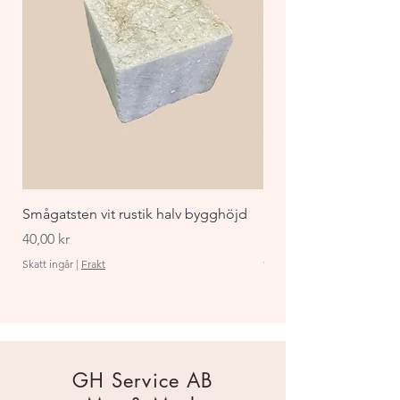
Smågatsten vit rustik halv bygghöjd
Staket Funkis 1000x
påbyggnadspaket ant
Pris
40,00 kr
Pris
870,00 kr
Skatt ingår
|
Frakt
Skatt ingår
GH Service AB