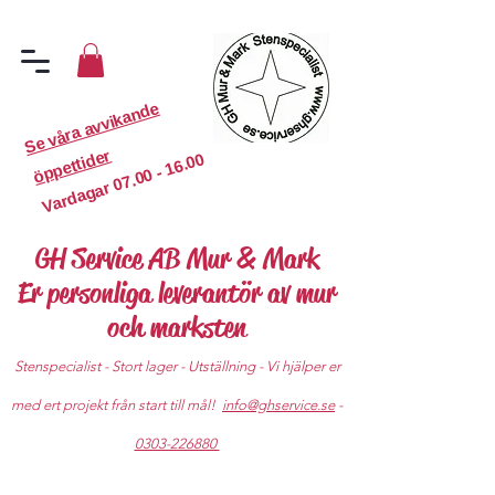
S
e
v
år
a
a
v
vi
k
a
n
d
e
ö
p
p
etti
d
er
07.00 - 16.00
Vardagar
GH Service AB Mur & Mark
Er personliga leverantör av mur
och marksten
Stenspecialist - Stort lager - Utställning - Vi hjälper er
med ert projekt från start till mål!
info@ghservice.se
-
0303-226880