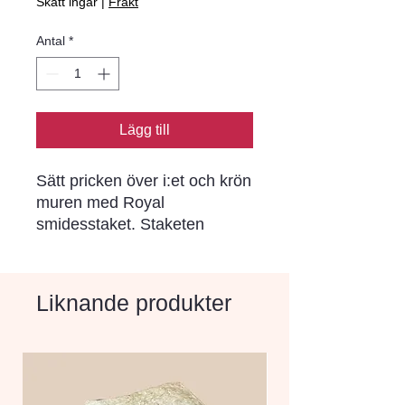
Skatt ingår
|
Frakt
Antal
*
Lägg till
Sätt pricken över i:et och krön
muren med Royal
smidesstaket. Staketen
tillverkas i 4-meterssektioner i
två olika höjder, 500 och 900
mm, i klassiskt antracitfärgat
Liknande produkter
smidesjärn. Grindarna finns i
höjderna 800 och 1250 mm,
anpassade till staketets
höjder.