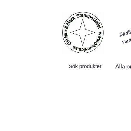
Se vå
Vard
Alla p
Sök produkter