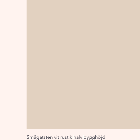
Smågatsten vit rustik halv bygghöjd