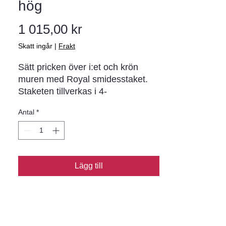
hög
Pris
1 015,00 kr
Skatt ingår
|
Frakt
Sätt pricken över i:et och krön
muren med Royal smidesstaket.
Staketen tillverkas i 4-
meterssektioner i två olika höjder,
Antal
*
500 och 900 mm, i klassiskt
antracitfärgat smidesjärn.
Grindarna finns i höjderna 800 och
1250 mm, anpassade till staketets
höjder.
Lägg till