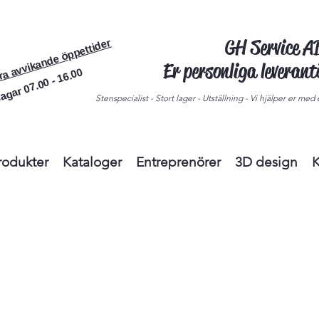
GH Service 
ra avvikande öppettider
Er personliga leveran
agar 07.00 - 16.00
Stenspecialist - Stort lager - Utställning - Vi hjälper er med e
rodukter
Kataloger
Entreprenörer
3D design
K