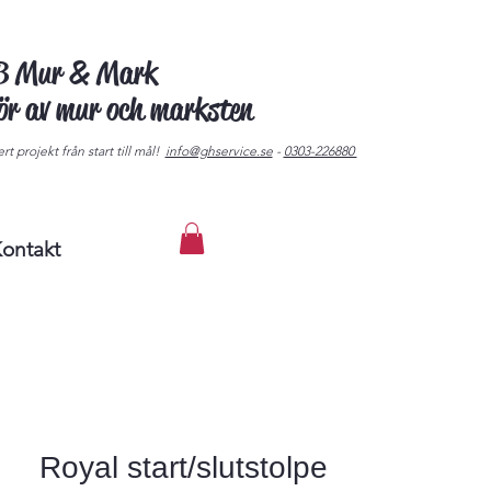
AB Mur & Mark
tör av mur och marksten
rt projekt från start till mål!
info@ghservice.se
-
0303-226880
ontakt
Royal start/slutstolpe