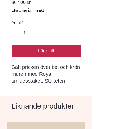
Pris
867,00 kr
Skatt ingår
|
Frakt
Antal
*
Lägg till
Sätt pricken över i:et och krön
muren med Royal
smidesstaket. Staketen
tillverkas i 4-meterssektioner i
två olika höjder, 500 och 900
mm, i klassiskt antracitfärgat
Liknande produkter
smidesjärn. Grindarna finns i
höjderna 800 och 1250 mm,
anpassade till staketets