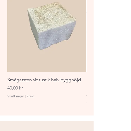
höjder.
Smågatsten vit rustik halv bygghöjd
Staket Funkis 1000x
påbyggnadspaket ant
Pris
40,00 kr
Pris
870,00 kr
Skatt ingår
|
Frakt
Skatt ingår