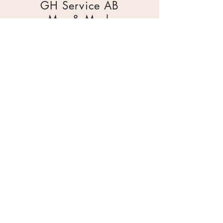
GH Service AB
Mur & Mark
Traktorgatan 2
44240 Kungälv
0303 226880
info@ghservice.se
Dokument
Miljöcertifiering
Köpvillkor
Säkerhetsdatablad
Sekretesspolicy
Miljöpolicy
Inköpsrutin