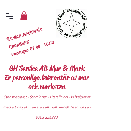
S
e
v
år
a
a
v
vi
k
a
n
d
e
ö
p
p
etti
d
er
07.00 - 16.00
Vardagar
GH Service AB Mur & Mark
Er personliga leverantör av mur
och marksten
Stenspecialist - Stort lager - Utställning - Vi hjälper er
med ert projekt från start till mål!
info@ghservice.se
-
0303-226880