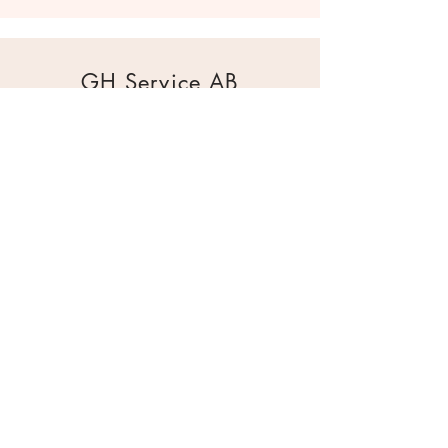
GH Service AB
Mur & Mark
Traktorgatan 2
44240 Kungälv
0303 226880
info@ghservice.se
Dokument
Miljöcertifiering
Köpvillkor
Säkerhetsdatablad