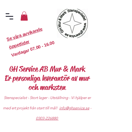
S
e
v
år
a
a
v
vi
k
a
n
d
e
ö
p
p
etti
d
er
07.00 - 16.00
Vardagar
GH Service AB Mur & Mark
Er personliga leverantör av mur
och marksten
Stenspecialist - Stort lager - Utställning - Vi hjälper er
med ert projekt från start till mål!
info@ghservice.se
-
0303-226880