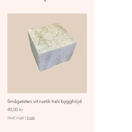
dekorsten. men även med 
Villa murarna.
Smågatsten vit rustik halv bygghöjd
Staket Funkis 1000x
påbyggnadspaket ant
Pris
40,00 kr
Pris
870,00 kr
Skatt ingår
|
Frakt
Skatt ingår