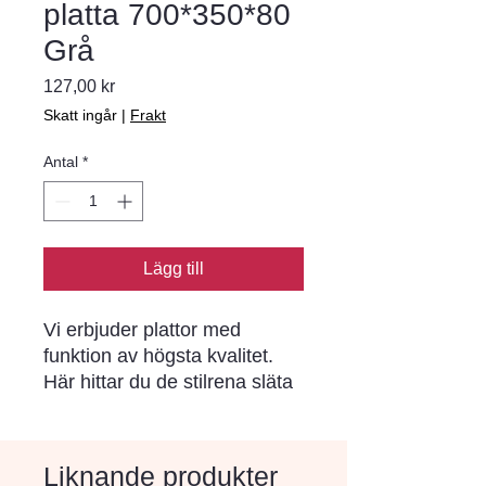
platta 700*350*80
Grå
Pris
127,00 kr
Skatt ingår
|
Frakt
Antal
*
Lägg till
Vi erbjuder plattor med 
funktion av högsta kvalitet. 
Här hittar du de stilrena släta 
plattorna i vårt system Villa. 
De är vackra att kombinera 
med annan marksten eller 
Liknande produkter