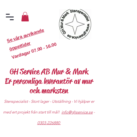
S
e
v
år
a
a
v
vi
k
a
n
d
e
ö
p
p
etti
d
er
07.00 - 16.00
Vardagar
GH Service AB Mur & Mark
Er personliga leverantör av mur
och marksten
Stenspecialist - Stort lager - Utställning - Vi hjälper er
med ert projekt från start till mål!
info@ghservice.se
-
0303-226880