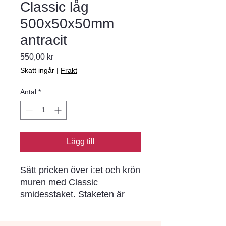
Classic låg
500x50x50mm
antracit
Pris
550,00 kr
Skatt ingår
|
Frakt
Antal
*
Lägg till
Sätt pricken över i:et och krön
muren med Classic
smidesstaket. Staketen är
klassiskt antracitfärgade och
tillverkas i tvåmeterssektioner