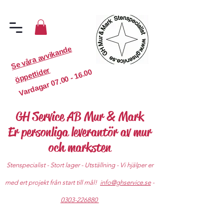
S
e
v
år
a
a
v
vi
k
a
n
d
e
ö
p
p
etti
d
er
07.00 - 16.00
Vardagar
GH Service AB Mur & Mark
Er personliga leverantör av mur
och marksten
Stenspecialist - Stort lager - Utställning - Vi hjälper er
med ert projekt från start till mål!
info@ghservice.se
-
0303-226880