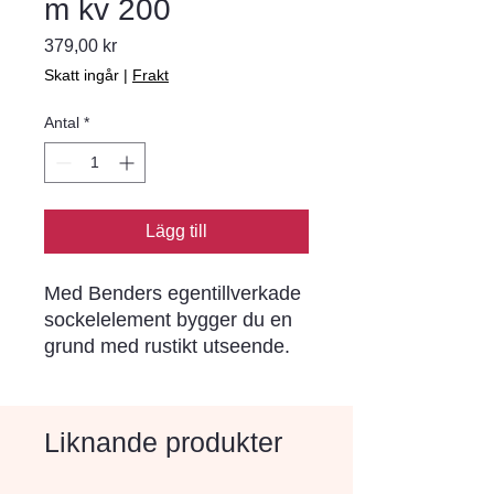
m kv 200
Pris
379,00 kr
Skatt ingår
|
Frakt
Antal
*
Lägg till
Med Benders egentillverkade 
sockelelement bygger du en 
grund med rustikt utseende. 
Sockeln har ett ytskikt av 10 
mm fiberstärkt borstad 
betong. Våra socklar finns i 
Liknande produkter
höjderna 300-900 mm samt i 
flera belastningsklasser och 