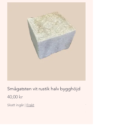
tjocklekar.
Smågatsten vit rustik halv bygghöjd
Staket Funkis 1000x
påbyggnadspaket ant
Pris
40,00 kr
Pris
870,00 kr
Skatt ingår
|
Frakt
Skatt ingår