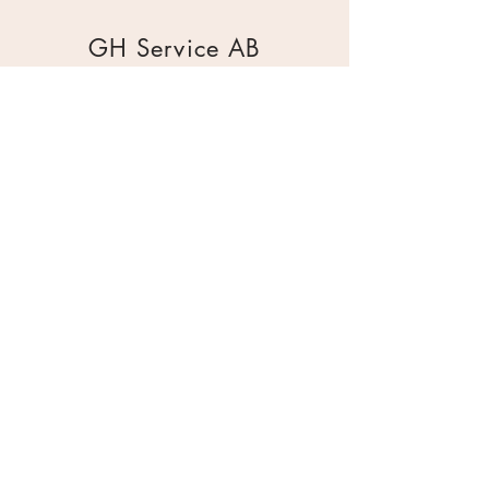
GH Service AB
Mur & Mark
Traktorgatan 2
44240 Kungälv
0303 226880
info@ghservice.se
Dokument
Miljöcertifiering
Köpvillkor
Säkerhetsdatablad
Sekretesspolicy
Miljöpolicy