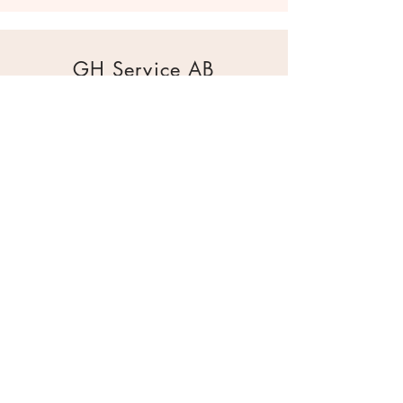
GH Service AB
Mur & Mark
Traktorgatan 2
44240 Kungälv
0303 226880
info@ghservice.se
Dokument
Miljöcertifiering
Köpvillkor
Säkerhetsdatablad