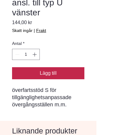
ansl. till typ U
vänster
Pris
144,00 kr
Skatt ingår
|
Frakt
Antal
*
Lägg till
överfartsstöd S för
tillgänglighetsanpassade
övergångsställen m.m.
Liknande produkter