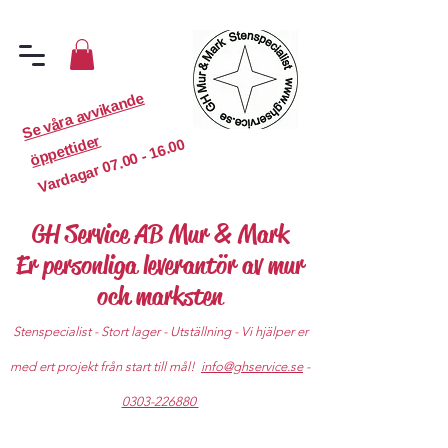
S
e
v
år
a
a
v
vi
k
a
n
d
e
ö
p
p
etti
d
er
07.00 - 16.00
Vardagar
GH Service AB Mur & Mark
Er personliga leverantör av mur
och marksten
Stenspecialist - Stort lager - Utställning - Vi hjälper er
med ert projekt från start till mål!
info@ghservice.se
-
0303-226880