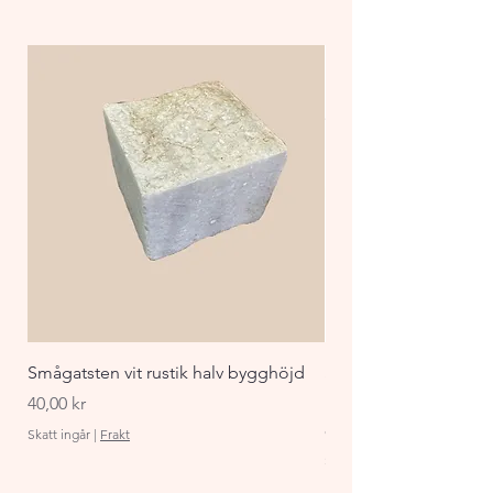
Smågatsten vit rustik halv bygghöjd
Staket Funkis 1000x
påbyggnadspaket ant
Pris
40,00 kr
Pris
870,00 kr
Skatt ingår
|
Frakt
Skatt ingår