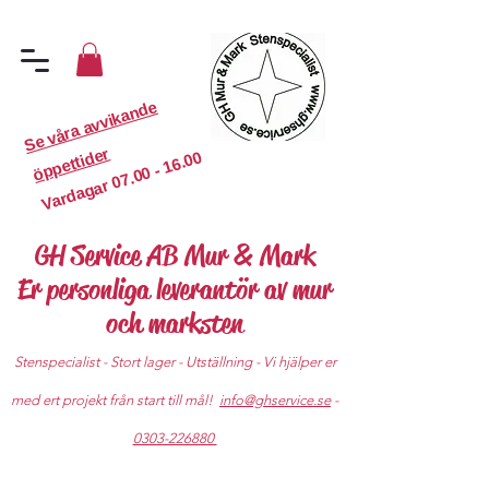
S
e
v
år
a
a
v
vi
k
a
n
d
e
ö
p
p
etti
d
er
07.00 - 16.00
Vardagar
GH Service AB Mur & Mark
Er personliga leverantör av mur
och marksten
Stenspecialist - Stort lager - Utställning - Vi hjälper er
med ert projekt från start till mål!
info@ghservice.se
-
0303-226880