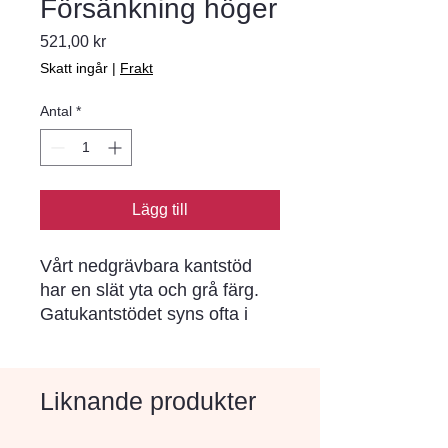
Försänkning höger
Pris
521,00 kr
Skatt ingår
|
Frakt
Antal
*
Lägg till
Vårt nedgrävbara kantstöd 
har en slät yta och grå färg. 
Gatukantstödet syns ofta i 
gatumiljöer och ger en stabil 
kant som med fördel används 
tillsammans med vår 
Liknande produkter
marksten.