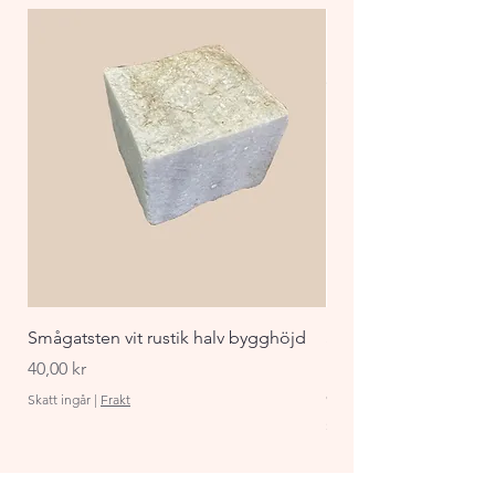
Smågatsten vit rustik halv bygghöjd
Staket Funkis 1000x
påbyggnadspaket ant
Pris
40,00 kr
Pris
870,00 kr
Skatt ingår
|
Frakt
Skatt ingår