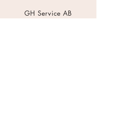
GH Service AB
Mur & Mark
Traktorgatan 2
44240 Kungälv
0303 226880
info@ghservice.se
Dokument
Miljöcertifiering
Köpvillkor
Säkerhetsdatablad
Sekretesspolicy
Miljöpolicy