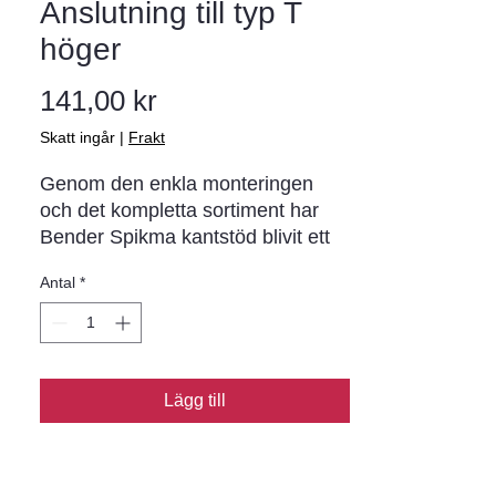
Anslutning till typ T
höger
Pris
141,00 kr
Skatt ingår
|
Frakt
Genom den enkla monteringen 
och det kompletta sortiment har 
Bender Spikma kantstöd blivit ett 
begrepp i norra Europa. I varje 
Antal
*
stöd sitter förmonterade 
rostskyddade stålspikar (ej i stöd 
för limning) som drivs ner i 
asfaltunderlaget. Metoden ger en 
stabil infästning och möjliggör 
Lägg till
montering året runt.