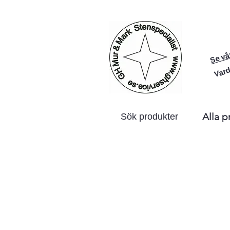
Se vå
Vard
Alla p
Sök produkter