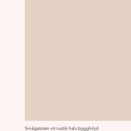
Smågatsten vit rustik halv bygghöjd