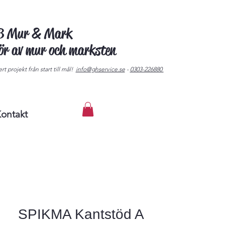
AB Mur & Mark
tör av mur och marksten
rt projekt från start till mål!
info@ghservice.se
-
0303-226880
ontakt
SPIKMA Kantstöd A