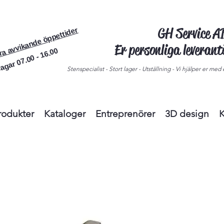
GH Service 
ra avvikande öppettider
Er personliga leveran
agar 07.00 - 16.00
Stenspecialist - Stort lager - Utställning - Vi hjälper er med e
rodukter
Kataloger
Entreprenörer
3D design
K