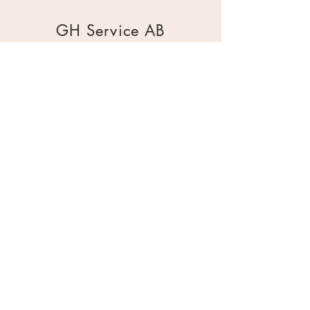
GH Service AB
Mur & Mark
Traktorgatan 2
44240 Kungälv
0303 226880
info@ghservice.se
Dokument
Miljöcertifiering
Köpvillkor
Säkerhetsdatablad
Sekretesspolicy
Miljöpolicy