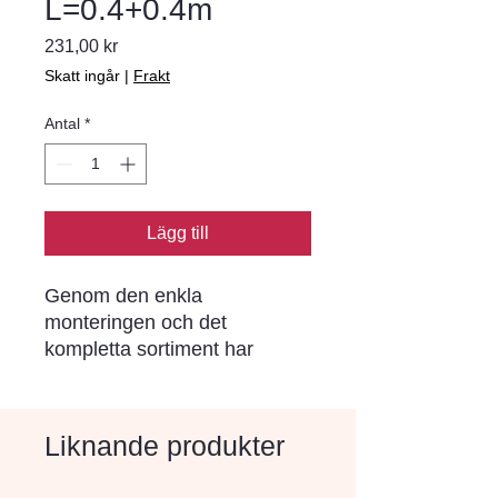
L=0.4+0.4m
Pris
231,00 kr
Skatt ingår
|
Frakt
Antal
*
Lägg till
Genom den enkla 
monteringen och det 
kompletta sortiment har 
Bender Spikma kantstöd blivit 
ett begrepp i norra Europa. I 
varje stöd sitter förmonterade 
Liknande produkter
rostskyddade stålspikar (ej i 
stöd för limning) som drivs 