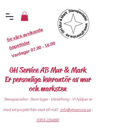
S
e
v
år
a
a
v
vi
k
a
n
d
e
ö
p
p
etti
d
er
07.00 - 16.00
Vardagar
GH Service AB Mur & Mark
Er personliga leverantör av mur
och marksten
Stenspecialist - Stort lager - Utställning - Vi hjälper er
med ert projekt från start till mål!
info@ghservice.se
-
0303-226880